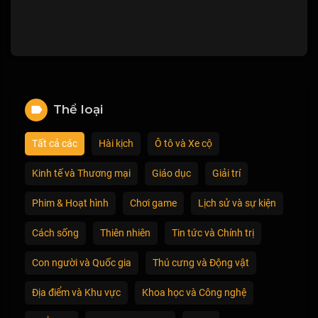
Thể loại
Tất cả các
Hài kịch
Ô tô và Xe cộ
Kinh tế và Thương mại
Giáo dục
Giải trí
Phim & Hoạt hình
Chơi game
Lịch sử và sự kiện
Cách sống
Thiên nhiên
Tin tức và Chính trị
Con người và Quốc gia
Thú cưng và Động vật
Địa điểm và Khu vực
Khoa học và Công nghệ