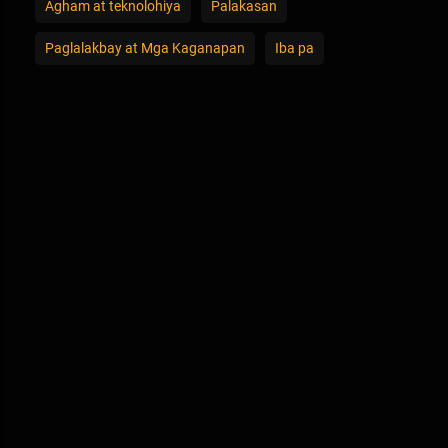
Agham at teknolohiya
Palakasan
Paglalakbay at Mga Kaganapan
Iba pa