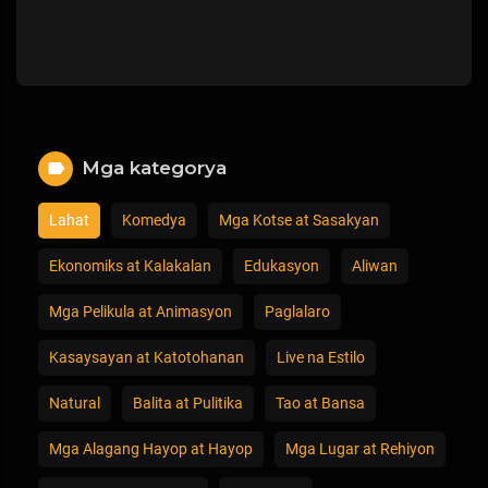
Mga kategorya
Lahat
Komedya
Mga Kotse at Sasakyan
Ekonomiks at Kalakalan
Edukasyon
Aliwan
Mga Pelikula at Animasyon
Paglalaro
Kasaysayan at Katotohanan
Live na Estilo
Natural
Balita at Pulitika
Tao at Bansa
Mga Alagang Hayop at Hayop
Mga Lugar at Rehiyon