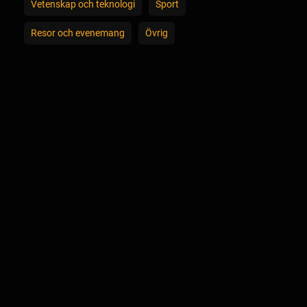
Vetenskap och teknologi
Sport
Resor och evenemang
Övrig