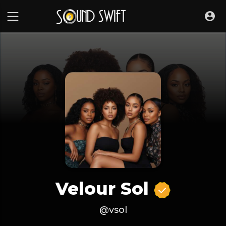
Velour Sol
@vsol