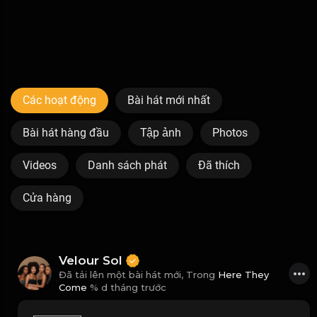
Các hoạt động
Bài hát mới nhất
Bài hát hàng đầu
Tập ảnh
Photos
Videos
Danh sách phát
Đã thích
Cửa hàng
Velour Sol
Đã tải lên một bài hát mới, Trong
Here They
Come
% d tháng trước