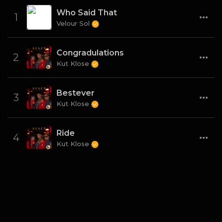
Who Said That
1
Velour Sol
Congradulations
2
Kut Klose
Bestever
3
Kut Klose
Ride
4
Kut Klose