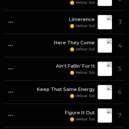
Velour Sol
Limerence
3
Velour Sol
Here They Come
4
Velour Sol
Ain’t Fallin’ For It
5
Velour Sol
Keep That Same Energy
6
Velour Sol
Figure It Out
7
Velour Sol