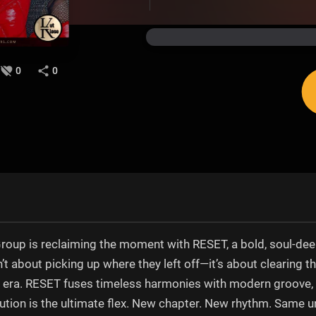
0
0
oup is reclaiming the moment with RESET, a bold, soul-deep 
t about picking up where they left off—it’s about clearing th
 era. RESET fuses timeless harmonies with modern groove, d
ution is the ultimate flex. New chapter. New rhythm. Same u