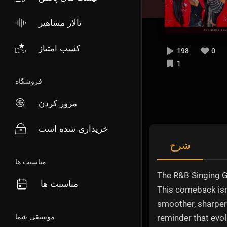
تالار مشاهیر
کسب امتیاز
198
0
1
فروشگاه
مرور کردن
خریداری شده است
شرح
مناسبت ها
The R&B Singing Gr
مناسبت ها
This comeback isn’
smoother, sharper
موسیقی شما
reminder that evol