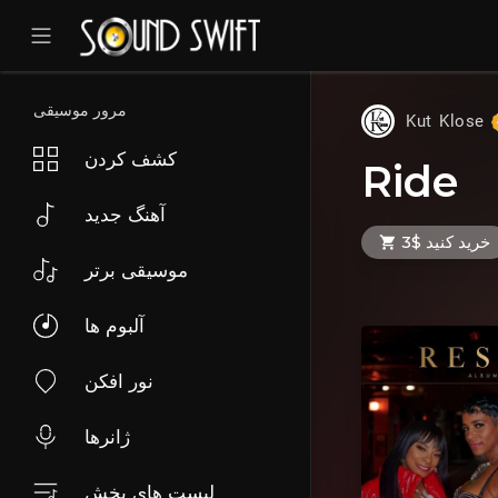
مرور موسیقی
Kut Klose
کشف کردن
Ride
آهنگ جدید
خرید کنید $3
موسیقی برتر
آلبوم ها
نور افکن
ژانرها
لیست های پخش