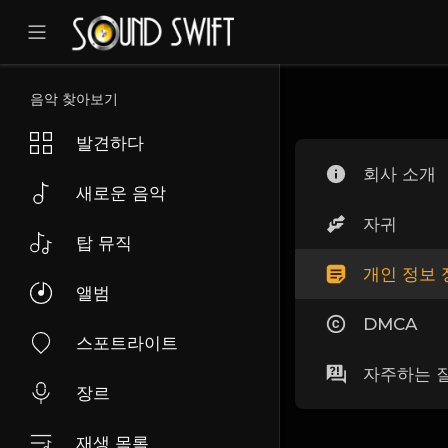
음악 찾아보기
발견하다
회사 소개
새로운 음악
자귀
탑 뮤직
개인 정보 
앨범
DMCA
스포트라이트
자주하는 
장르
재생 목록