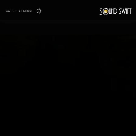
התחברות
הירשם